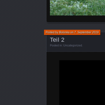
Posted by
Bolonka
on
7. September 2019
Teil 2
Posted in:
Uncategorized
.