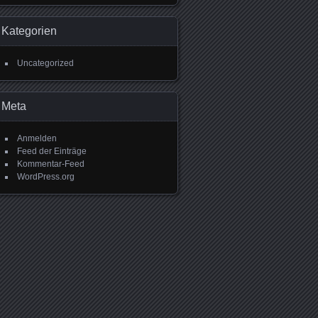
Kategorien
Uncategorized
Meta
Anmelden
Feed der Einträge
Kommentar-Feed
WordPress.org