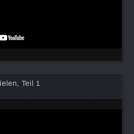
elen, Teil 1