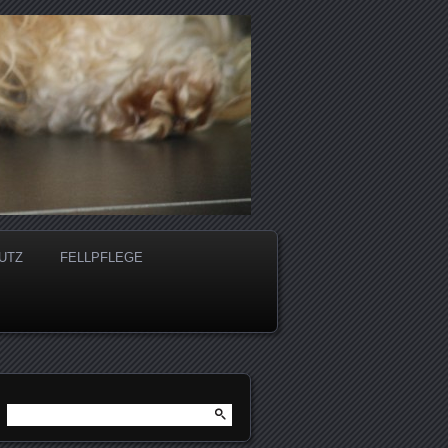
UTZ
FELLPFLEGE
Suche
nach: