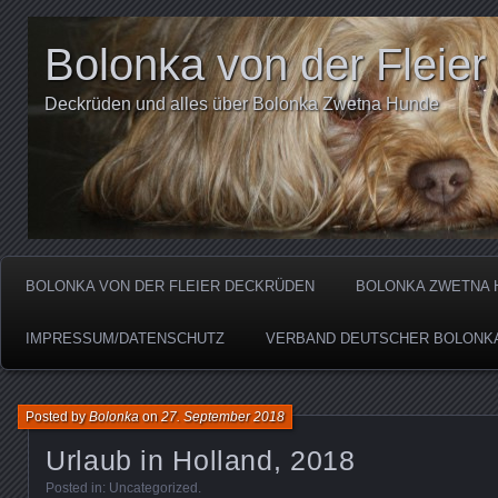
Bolonka von der Fleier
Deckrüden und alles über Bolonka Zwetna Hunde
BOLONKA VON DER FLEIER DECKRÜDEN
BOLONKA ZWETNA H
IMPRESSUM/DATENSCHUTZ
VERBAND DEUTSCHER BOLONKA
Posted by
Bolonka
on
27. September 2018
Urlaub in Holland, 2018
Posted in:
Uncategorized
.